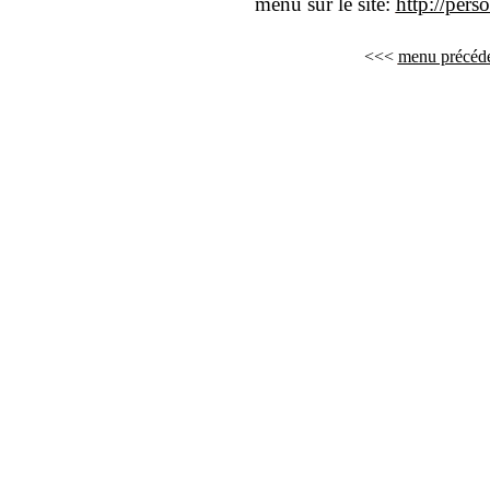
menu sur le site:
http://pers
<<<
menu précéd